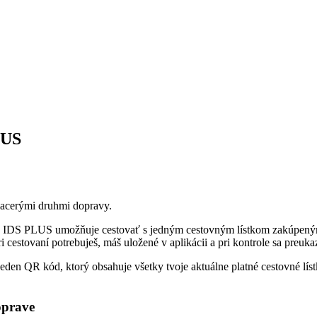
LUS
iacerými druhmi dopravy.
a IDS PLUS umožňuje cestovať s jedným cestovným lístkom zakúpeným
 cestovaní potrebuješ, máš uložené v aplikácii a pri kontrole sa preu
eden QR kód, ktorý obsahuje všetky tvoje aktuálne platné cestovné líst
oprave