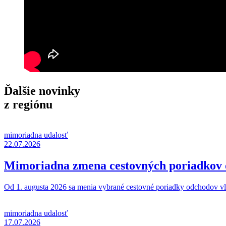
Ďalšie novinky
z regiónu
mimoriadna udalosť
22.07.2026
Mimoriadna zmena cestovných poriadkov o
Od 1. augusta 2026 sa menia vybrané cestovné poriadky odchodov vlak
mimoriadna udalosť
17.07.2026