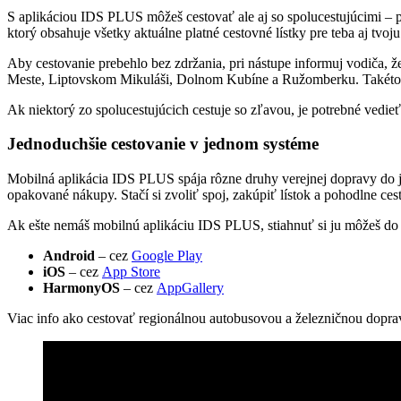
S aplikáciou IDS PLUS môžeš cestovať ale aj so spolucestujúcimi –
ktorý obsahuje všetky aktuálne platné cestovné lístky pre teba aj tvoj
Aby cestovanie prebehlo bez zdržania, pri nástupe informuj vodiča,
Meste, Liptovskom Mikuláši, Dolnom Kubíne a Ružomberku. Takéto 
Ak niektorý zo spolucestujúcich cestuje so zľavou, je potrebné vedi
Jednoduchšie cestovanie v jednom systéme
Mobilná aplikácia IDS PLUS spája rôzne druhy verejnej dopravy do j
opakované nákupy. Stačí si zvoliť spoj, zakúpiť lístok a pohodlne ces
Ak ešte nemáš mobilnú aplikáciu IDS PLUS, stiahnuť si ju môžeš do
Android
– cez
Google Play
iOS
– cez
App Store
HarmonyOS
– cez
AppGallery
Viac info ako cestovať regionálnou autobusovou a železničnou dopra