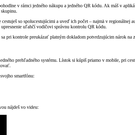
 pohodlne v rámci jedného nákupu a jedného QR kódu. Ak máš v aplikác
u skupinu.
 že cestuješ so spolucestujúcimi a uveď ich počet – najmä v regionál
upresnenie uľahčí vodičovi správnu kontrolu QR kódu.
eť sa pri kontrole preukázať platným dokladom potvrdzujúcim nárok na 
edného prehľadného systému. Lístok si kúpiš priamo v mobile, pri cest
tovať.
 svojho smartfónu:
vou nájdeš vo videu: