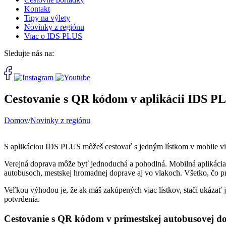
Kontakt
Tipy na výlety
Novinky z regiónu
Viac o IDS PLUS
Sledujte nás na:
Cestovanie s QR kódom v aplikácii IDS P
Domov
/
Novinky z regiónu
S aplikáciou IDS PLUS môžeš cestovať s jedným lístkom v mobile v
Verejná doprava môže byť jednoduchá a pohodlná. Mobilná aplikáci
autobusoch, mestskej hromadnej doprave aj vo vlakoch. Všetko, čo pri
Veľkou výhodou je, že ak máš zakúpených viac lístkov, stačí ukázať j
potvrdenia.
Cestovanie s QR kódom v prímestskej autobusovej d