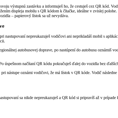
svoju výstupnú zastávku a informuješ ho, že cestuješ cez QR kód. Vod
žením displeja mobilu s QR kódom k čítačke, ideálne v zvislej polohe. 
vozidla – papierový lístok sa už nevydáva.
ve
pri nastupovaní nepreukazuješ vodičovi ani neprikladáš mobil s apliká
ii.
egionálnej autobusovej doprave, po nastúpení do autobusu oznámiš vo
 Po úspešnom načítaní QR kódu pokračuješ ďalej do vozidla bez ďalšíc
 pri nástupe oznámi vodičovi, že má lístok v QR kóde. Vodič následne a
stupovaní sa nikde nepreukazuješ a QR kód si pripravíš až v prípade ko