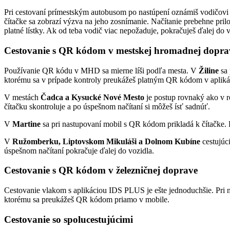
Pri cestovaní prímestským autobusom po nastúpení oznámiš vodičovi 
čítačke sa zobrazí výzva na jeho zosnímanie. Načítanie prebehne prilo
platné lístky. Ak od teba vodič viac nepožaduje, pokračuješ ďalej do 
Cestovanie s QR kódom v mestskej hromadnej dopra
Používanie QR kódu v MHD sa mierne líši podľa mesta. V
Žiline
sa 
ktorému sa v prípade kontroly preukážeš platným QR kódom v aplikác
V mestách
Čadca a Kysucké Nové Mesto
je postup rovnaký ako v r
čítačku skontroluje a po úspešnom načítaní si môžeš ísť sadnúť.
V
Martine
sa pri nastupovaní mobil s QR kódom prikladá k čítačke.
V
Ružomberku, Liptovskom Mikuláši a Dolnom Kubíne
cestujúci
úspešnom načítaní pokračuje ďalej do vozidla.
Cestovanie s QR kódom v železničnej doprave
Cestovanie vlakom s aplikáciou IDS PLUS je ešte jednoduchšie. Pri na
ktorému sa preukážeš QR kódom priamo v mobile.
Cestovanie so spolucestujúcimi