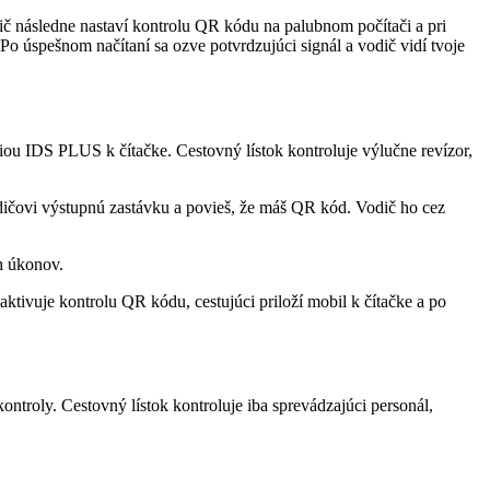
ič následne nastaví kontrolu QR kódu na palubnom počítači a pri
Po úspešnom načítaní sa ozve potvrdzujúci signál a vodič vidí tvoje
ciou IDS PLUS k čítačke. Cestovný lístok kontroluje výlučne revízor,
dičovi výstupnú zastávku a povieš, že máš QR kód. Vodič ho cez
h úkonov.
ktivuje kontrolu QR kódu, cestujúci priloží mobil k čítačke a po
ntroly. Cestovný lístok kontroluje iba sprevádzajúci personál,