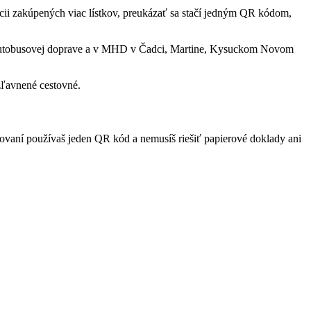
ii zakúpených viac lístkov, preukázať sa stačí jedným QR kódom,
nej autobusovej doprave a v MHD v Čadci, Martine, Kysuckom Novom
zľavnené cestovné.
ovaní používaš jeden QR kód a nemusíš riešiť papierové doklady ani