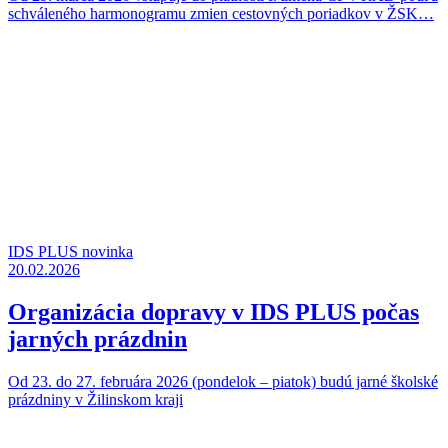
schváleného harmonogramu zmien cestovných poriadkov v ŽSK…
IDS PLUS novinka
20.02.2026
Organizácia dopravy v IDS PLUS počas
jarných prázdnin
Od 23. do 27. februára 2026 (pondelok – piatok) budú jarné školské
prázdniny v Žilinskom kraji