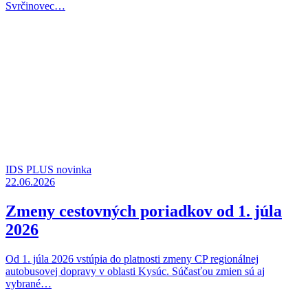
Svrčinovec…
IDS PLUS novinka
22.06.2026
Zmeny cestovných poriadkov od 1. júla
2026
Od 1. júla 2026 vstúpia do platnosti zmeny CP regionálnej
autobusovej dopravy v oblasti Kysúc. Súčasťou zmien sú aj
vybrané…