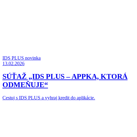
IDS PLUS novinka
13.02.2026
SÚŤAŽ „IDS PLUS – APPKA, KTORÁ
ODMEŇUJE“
Cestuj s IDS PLUS a vyhraj kredit do aplikácie.