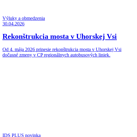
Výluky a obmedzenia
30.04.2026
Rekonštrukcia mosta v Uhorskej Vsi
Od 4. mája 2026 prinesie rekonštrukcia mosta v Uhorskej Vsi
dočasné zmeny v CP regionálnych autobusových liniek.
IDS PLUS novinka