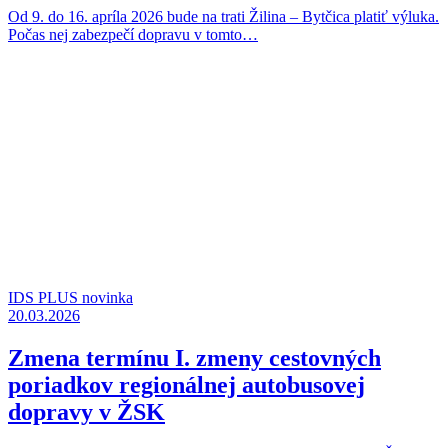
Od 9. do 16. apríla 2026 bude na trati Žilina – Bytčica platiť výluka.
Počas nej zabezpečí dopravu v tomto…
IDS PLUS novinka
20.03.2026
Zmena termínu I. zmeny cestovných
poriadkov regionálnej autobusovej
dopravy v ŽSK