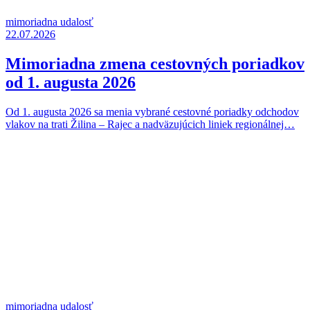
mimoriadna udalosť
22.07.2026
Mimoriadna zmena cestovných poriadkov
od 1. augusta 2026
Od 1. augusta 2026 sa menia vybrané cestovné poriadky odchodov
vlakov na trati Žilina – Rajec a nadväzujúcich liniek regionálnej…
mimoriadna udalosť