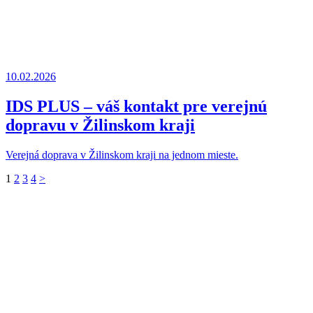
10.02.2026
IDS PLUS – váš kontakt pre verejnú
dopravu v Žilinskom kraji
Verejná doprava v Žilinskom kraji na jednom mieste.
1
2
3
4
>