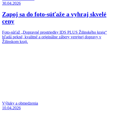
30.04.2026
Zapoj sa do foto-súťaže a vyhraj skvelé
ceny
Foto-súťaž „Dopravné prostriedky IDS PLUS Žilinského kraja“
hľadá pekné, kvalitné a originálne zábery verejnej dopravy v
Žilinskom kraji.
Výluky a obmedzenia
10.04.2026