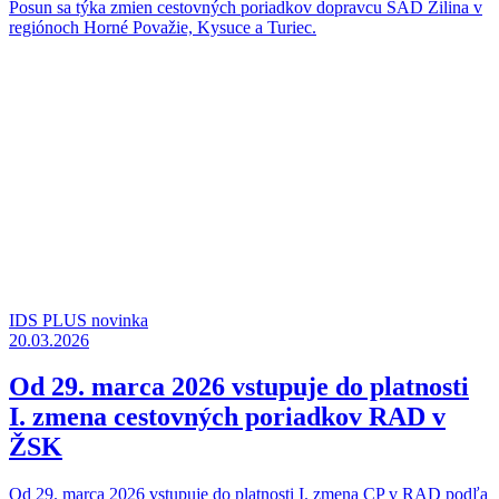
Posun sa týka zmien cestovných poriadkov dopravcu SAD Žilina v
regiónoch Horné Považie, Kysuce a Turiec.
IDS PLUS novinka
20.03.2026
Od 29. marca 2026 vstupuje do platnosti
I. zmena cestovných poriadkov RAD v
ŽSK
Od 29. marca 2026 vstupuje do platnosti I. zmena CP v RAD podľa