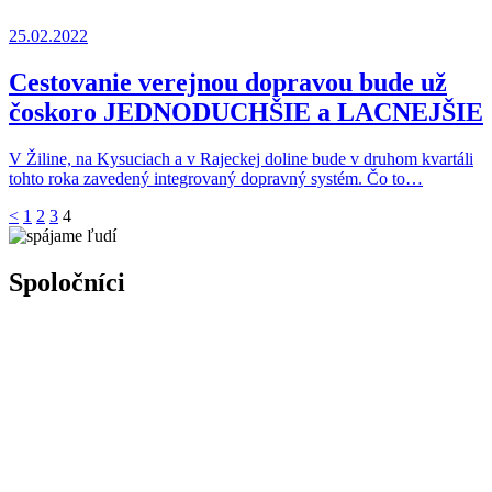
25.02.2022
Cestovanie verejnou dopravou bude už
čoskoro JEDNODUCHŠIE a LACNEJŠIE
V Žiline, na Kysuciach a v Rajeckej doline bude v druhom kvartáli
tohto roka zavedený integrovaný dopravný systém. Čo to…
<
1
2
3
4
Spoločníci