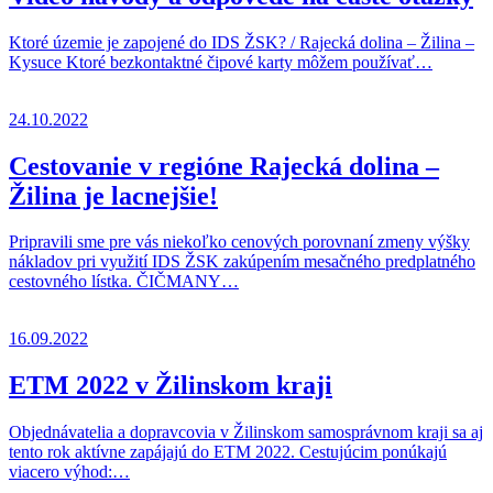
Ktoré územie je zapojené do IDS ŽSK? / Rajecká dolina – Žilina –
Kysuce Ktoré bezkontaktné čipové karty môžem používať…
24.10.2022
Cestovanie v regióne Rajecká dolina –
Žilina je lacnejšie!
Pripravili sme pre vás niekoľko cenových porovnaní zmeny výšky
nákladov pri využití IDS ŽSK zakúpením mesačného predplatného
cestovného lístka. ČIČMANY…
16.09.2022
ETM 2022 v Žilinskom kraji
Objednávatelia a dopravcovia v Žilinskom samosprávnom kraji sa aj
tento rok aktívne zapájajú do ETM 2022. Cestujúcim ponúkajú
viacero výhod:…