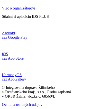
Viac o organizátorovi
Stiahni si aplikáciu IDS PLUS
Android
cez Google Play
iOS
cez App Store
HarmonyOS
cez AppGallery
© Integrovaná doprava Žilinského
a Trenčianskeho kraja, s.r.o., Osoba zapísaná
v ORSR Žilina, vložka č. 68560/L
Ochrana osobných údajov