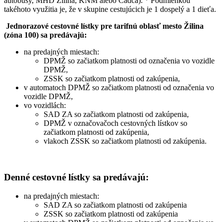
autobusy, MHD Žilina, KNM alebo Čadca). * Podmienkou
takéhoto využitia je, že v skupine cestujúcich je 1 dospelý a 1 dieťa.
Jednorazové cestovné lístky pre tarifnú oblasť mesto Žilina
(zóna 100) sa predávajú:
na predajných miestach:
DPMŽ so začiatkom platnosti od označenia vo vozidle
DPMŽ,
ZSSK so začiatkom platnosti od zakúpenia,
v automatoch DPMŽ so začiatkom platnosti od označenia vo
vozidle DPMŽ,
vo vozidlách:
SAD ZA so začiatkom platnosti od zakúpenia,
DPMŽ v označovačoch cestovných lístkov so
začiatkom platnosti od zakúpenia,
vlakoch ZSSK so začiatkom platnosti od zakúpenia.
Denné cestovné lístky sa predávajú:
na predajných miestach:
SAD ZA so začiatkom platnosti od zakúpenia
ZSSK so začiatkom platnosti od zakúpenia