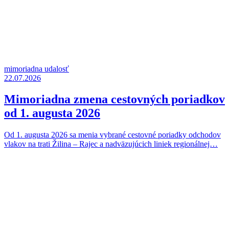
mimoriadna udalosť
22.07.2026
Mimoriadna zmena cestovných poriadkov
od 1. augusta 2026
Od 1. augusta 2026 sa menia vybrané cestovné poriadky odchodov
vlakov na trati Žilina – Rajec a nadväzujúcich liniek regionálnej…