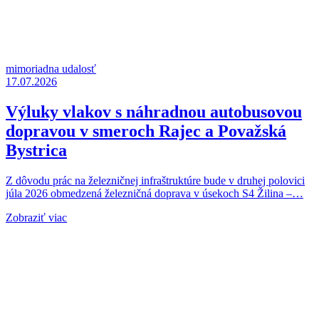
mimoriadna udalosť
17.07.2026
Výluky vlakov s náhradnou autobusovou
dopravou v smeroch Rajec a Považská
Bystrica
Z dôvodu prác na železničnej infraštruktúre bude v druhej polovici
júla 2026 obmedzená železničná doprava v úsekoch S4 Žilina –…
Zobraziť viac