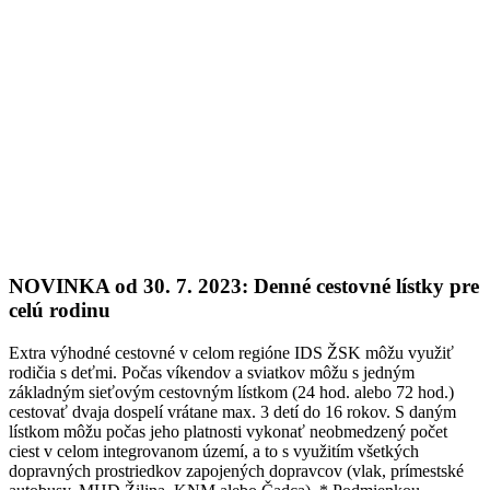
NOVINKA od 30. 7. 2023: Denné cestovné lístky pre
celú rodinu
Extra výhodné cestovné v celom regióne IDS ŽSK môžu využiť
rodičia s deťmi. Počas víkendov a sviatkov môžu s jedným
základným sieťovým cestovným lístkom (24 hod. alebo 72 hod.)
cestovať dvaja dospelí vrátane max. 3 detí do 16 rokov. S daným
lístkom môžu počas jeho platnosti vykonať neobmedzený počet
ciest v celom integrovanom území, a to s využitím všetkých
dopravných prostriedkov zapojených dopravcov (vlak, prímestské