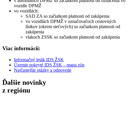
v automatoch DPMŽ so začiatkom platnosti od označenia vo
vozidle DPMŽ
vo vozidlách:
SAD ZA so začiatkom platnosti od zakúpenia
vo vozidlách DPMŽ v označovačoch cestovných
lístkov (okrem sieťových) so začiatkom platnosti od
zakúpenia
vlakoch ZSSK so začiatkom platnosti od zakúpenia
Viac informácií:
Informačný leták IDS ŽSK
Územie pokryté IDS ŽSK – mapa zón
Najčastejšie otázky a odpovede
Ďalšie novinky
z regiónu