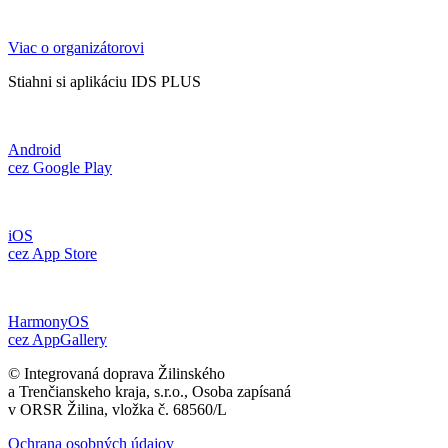
Viac o organizátorovi
Stiahni si aplikáciu IDS PLUS
Android
cez Google Play
iOS
cez App Store
HarmonyOS
cez AppGallery
© Integrovaná doprava Žilinského
a Trenčianskeho kraja, s.r.o., Osoba zapísaná
v ORSR Žilina, vložka č. 68560/L
Ochrana osobných údajov