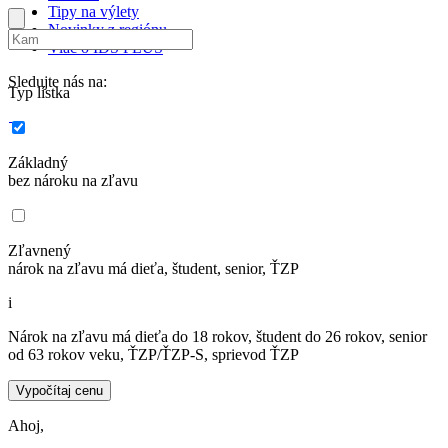
Tipy na výlety
Novinky z regiónu
Viac o IDS PLUS
Sledujte nás na:
Typ lístka
Základný
bez nároku na zľavu
Zľavnený
nárok na zľavu má dieťa, študent, senior, ŤZP
i
Nárok na zľavu má dieťa do 18 rokov, študent do 26 rokov, senior
od 63 rokov veku, ŤZP/ŤZP-S, sprievod ŤZP
Vypočítaj cenu
Ahoj,