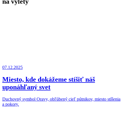
na výlety
07.12.2025
Miesto, kde dokážeme stíšiť náš
uponáhľaný svet
Duchovný symbol Oravy, obľúbený cieľ pútnikov, miesto stíšenia
a pokory.