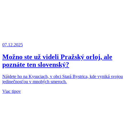
07.12.2025
Možno ste už videli Pražský orloj, ale
poznáte ten slovenský?
Nájdete ho na Kysuciach, v obci Stará Bystrica, kde vyniká svojou
jedinečnosťou v mnohých smeroch.
Viac tipov