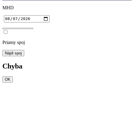
MHD
Priamy spoj
Nájdi spoj
Chyba
OK