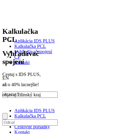
Kalkulačka
PCL
Aplikácia IDS PLUS
Kalkulačka PCL
Vyhľadávač spojení
Vyhľadávač
CP
spojení
Kontakt
Cestuj s IDS PLUS,
EN
až o 40% lacnejšie!
objavuj žilinský kraj
Aplikácia IDS PLUS
Kalkulačka PCL
Vyhľadávač spojení
Cestovné poriadky
Kontakt