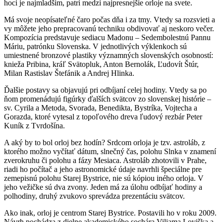
hoci je najmladším, patrí medzi najpresnejšie orloje na svete.
Má svoje neopísateľné čaro počas dňa i za tmy. Vtedy sa rozsvieti a
vy môžete jeho prepracovanú techniku obdivovať aj neskoro večer.
Kompozícia predstavuje sediacu Madonu – Sedembolestnú Pannu
Máriu, patrónku Slovenska. V jednotlivých výklenkoch sú
umiestnené bronzové plastiky významných slovenských osobností:
knieža Pribina, kráľ Svätopluk, Anton Bernolák, Ľudovít Štúr,
Milan Rastislav Štefánik a Andrej Hlinka.
Ďalšie postavy sa objavujú pri odbíjaní celej hodiny. Vtedy sa po
ňom promenádujú figúrky ďalších svätcov zo slovenskej histórie –
sv. Cyrila a Metoda, Svorada, Benedikta, Bystríka, Vojtecha a
Gorazda, ktoré vytesal z topoľového dreva ľudový rezbár Peter
Kuník z Tvrdošína.
A aký by to bol orloj bez hodín? Srdcom orloja je tzv. astroláb, z
ktorého možno vyčítať dátum, slnečný čas, polohu Slnka v znamení
zverokruhu či polohu a fázy Mesiaca. Astroláb zhotovili v Prahe,
riadi ho počítač a jeho astronomické údaje navrhli špeciálne pre
zemepisnú polohu Starej Bystrice, nie sú kópiou iného orloja. V
jeho vežičke sú dva zvony. Jeden má za úlohu odbíjať hodiny a
polhodiny, druhý zvukovo sprevádza prezentáciu svätcov.
Ako inak, orloj je centrom Starej Bystrice. Postavili ho v roku 2009.
Návrh pochádza z dielne akademického sochára Viliama Loviška a