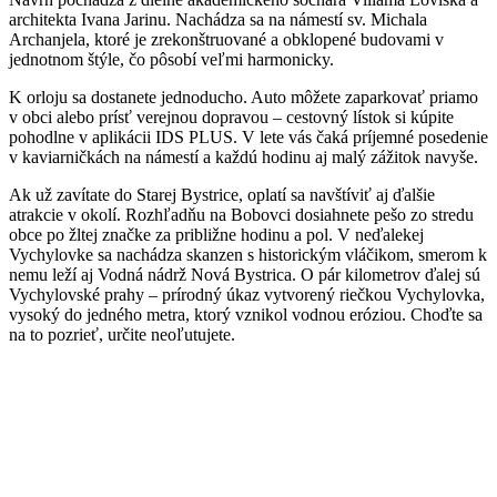
architekta Ivana Jarinu. Nachádza sa na námestí sv. Michala
Archanjela, ktoré je zrekonštruované a obklopené budovami v
jednotnom štýle, čo pôsobí veľmi harmonicky.
K orloju sa dostanete jednoducho. Auto môžete zaparkovať priamo
v obci alebo prísť verejnou dopravou – cestovný lístok si kúpite
pohodlne v aplikácii IDS PLUS. V lete vás čaká príjemné posedenie
v kaviarničkách na námestí a každú hodinu aj malý zážitok navyše.
Ak už zavítate do Starej Bystrice, oplatí sa navštíviť aj ďalšie
atrakcie v okolí. Rozhľadňu na Bobovci dosiahnete pešo zo stredu
obce po žltej značke za približne hodinu a pol. V neďalekej
Vychylovke sa nachádza skanzen s historickým vláčikom, smerom k
nemu leží aj Vodná nádrž Nová Bystrica. O pár kilometrov ďalej sú
Vychylovské prahy – prírodný úkaz vytvorený riečkou Vychylovka,
vysoký do jedného metra, ktorý vznikol vodnou eróziou. Choďte sa
na to pozrieť, určite neoľutujete.