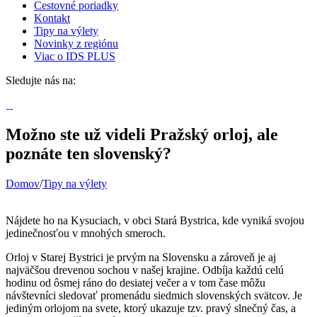
Cestovné poriadky
Kontakt
Tipy na výlety
Novinky z regiónu
Viac o IDS PLUS
Sledujte nás na:
Možno ste už videli Pražský orloj, ale
poznáte ten slovenský?
Domov
/
Tipy na výlety
Nájdete ho na Kysuciach, v obci Stará Bystrica, kde vyniká svojou
jedinečnosťou v mnohých smeroch.
Orloj v Starej Bystrici je prvým na Slovensku a zároveň je aj
najväčšou drevenou sochou v našej krajine. Odbíja každú celú
hodinu od ôsmej ráno do desiatej večer a v tom čase môžu
návštevníci sledovať promenádu siedmich slovenských svätcov. Je
jediným orlojom na svete, ktorý ukazuje tzv. pravý slnečný čas, a