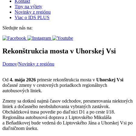
Kontakt
Tipy na výlety
Novinky z regiónu
Viac o IDS PLUS
Sledujte nás na:
Rekonštrukcia mosta v Uhorskej Vsi
Domov
/
Novinky z regiónu
Od
4. mája 2026
prinesie rekonštrukcia mosta v
Uhorskej Vsi
dočasné zmeny v cestovných poriadkoch regionálnych
autobusových liniek.
Zmeny sa dotknú najmä časov odchodov, presmerovania niektorých
liniek a dočasného neobsluhovania vybraných zastávok.
Obchádzková trasa povedie po diaľnici D1 a po ceste I/18.
Regionálna autobusová doprava z Liptovského Mikuláša
a Beňadikovej bude vedená do Liptovského Jána a Uhorskej Vsi po
diaľničnom úseku.