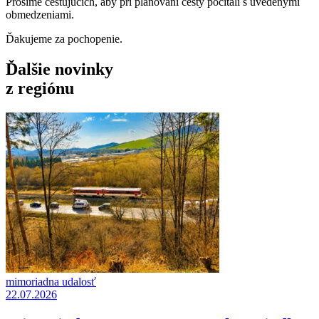
Prosíme cestujúcich, aby pri plánovaní cesty počítali s uvedenými
obmedzeniami.
Ďakujeme za pochopenie.
Ďalšie novinky
z regiónu
mimoriadna udalosť
22.07.2026