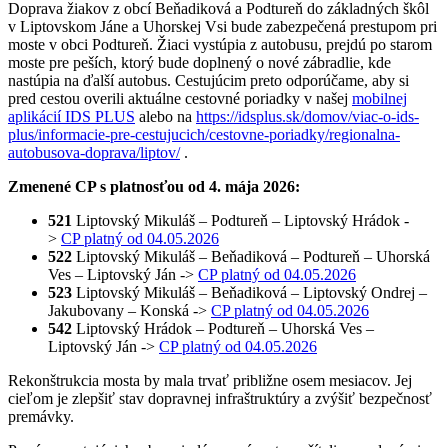
Doprava žiakov z obcí Beňadiková a Podtureň do základných škôl
v Liptovskom Jáne a Uhorskej Vsi bude zabezpečená prestupom pri
moste v obci Podtureň. Žiaci vystúpia z autobusu, prejdú po starom
moste pre peších, ktorý bude doplnený o nové zábradlie, kde
nastúpia na ďalší autobus. Cestujúcim preto odporúčame, aby si
pred cestou overili aktuálne cestovné poriadky v našej
mobilnej
aplikácií IDS PLUS
alebo na
https://idsplus.sk/domov/viac-o-ids-
plus/informacie-pre-cestujucich/cestovne-poriadky/regionalna-
autobusova-doprava/liptov/
.
Zmenené CP s platnosťou od 4. mája 2026:
521
Liptovský Mikuláš – Podtureň – Liptovský Hrádok -
>
CP platný od 04.05.2026
522
Liptovský Mikuláš – Beňadiková – Podtureň – Uhorská
Ves – Liptovský Ján ->
CP platný od 04.05.2026
523
Liptovský Mikuláš – Beňadiková – Liptovský Ondrej –
Jakubovany – Konská ->
CP platný od 04.05.2026
542
Liptovský Hrádok – Podtureň – Uhorská Ves –
Liptovský Ján ->
CP platný od 04.05.2026
Rekonštrukcia mosta by mala trvať približne osem mesiacov. Jej
cieľom je zlepšiť stav dopravnej infraštruktúry a zvýšiť bezpečnosť
premávky.